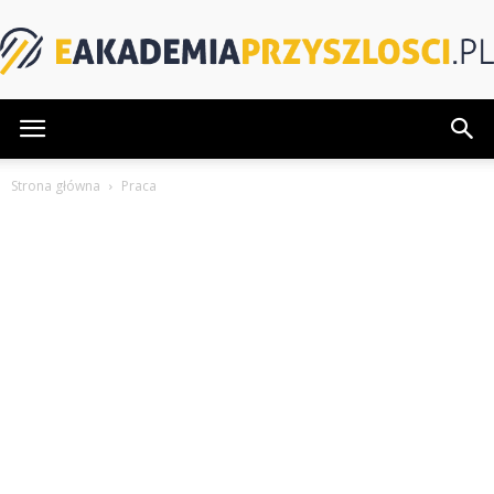
eAkademiaPrzyszlosci.pl
Strona główna
Praca