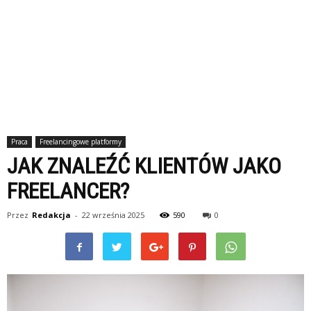
Praca
Freelancingowe platformy
JAK ZNALEŹĆ KLIENTÓW JAKO
FREELANCER?
Przez
Redakcja
-
22 września 2025
590
0