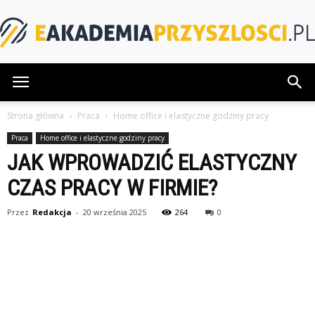
eAkademiaPrzyszlosci.pl
Strona główna
Praca
Home office i elastyczne godziny pracy
Praca
Home office i elastyczne godziny pracy
JAK WPROWADZIĆ ELASTYCZNY
CZAS PRACY W FIRMIE?
Przez
Redakcja
-
20 września 2025
264
0