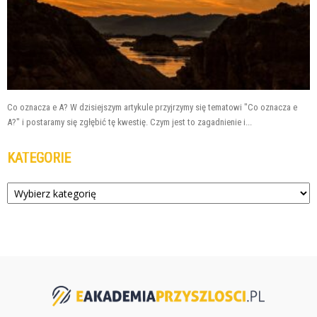
Co oznacza e A? W dzisiejszym artykule przyjrzymy się tematowi "Co oznacza e
A?" i postaramy się zgłębić tę kwestię. Czym jest to zagadnienie i...
KATEGORIE
Kategorie