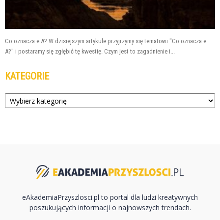
Co oznacza e A? W dzisiejszym artykule przyjrzymy się tematowi "Co oznacza e
A?" i postaramy się zgłębić tę kwestię. Czym jest to zagadnienie i...
KATEGORIE
Kategorie
eAkademiaPrzyszlosci.pl to portal dla ludzi kreatywnych
poszukujących informacji o najnowszych trendach.