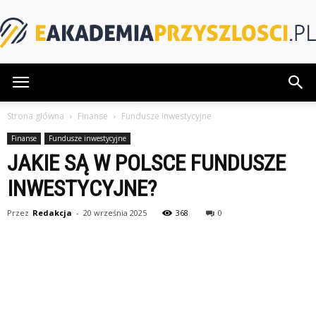
eAkademiaPrzyszlosci.pl
Strona główna
Finanse
Fundusze inwestycyjne
Finanse
Fundusze inwestycyjne
JAKIE SĄ W POLSCE FUNDUSZE
INWESTYCYJNE?
Przez
Redakcja
-
20 września 2025
368
0