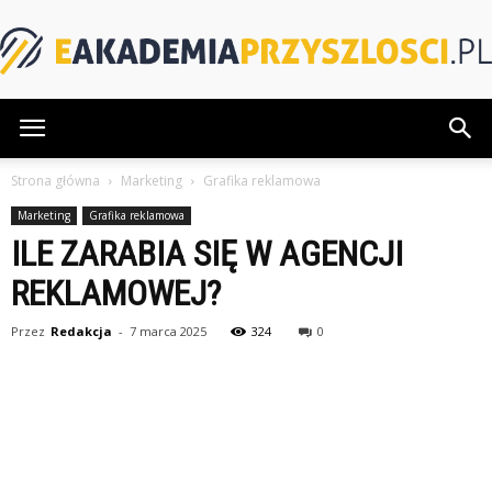
eAkademiaPrzyszlosci.pl
Strona główna
Marketing
Grafika reklamowa
Marketing
Grafika reklamowa
ILE ZARABIA SIĘ W AGENCJI
REKLAMOWEJ?
Przez
Redakcja
-
7 marca 2025
324
0