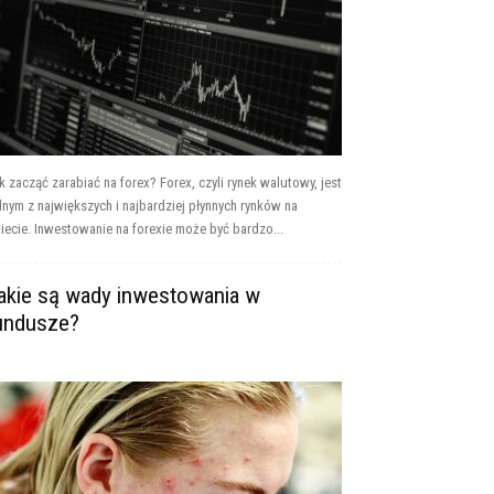
k zacząć zarabiać na forex? Forex, czyli rynek walutowy, jest
dnym z największych i najbardziej płynnych rynków na
iecie. Inwestowanie na forexie może być bardzo...
akie są wady inwestowania w
undusze?