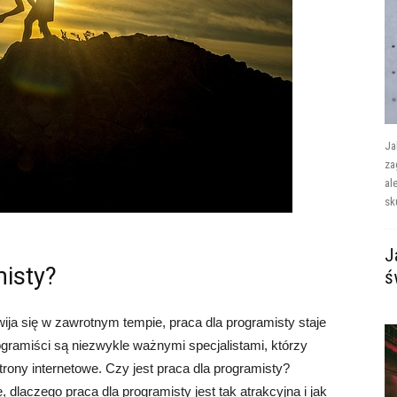
Ja
za
al
sk
J
misty?
ś
ija się w zawrotnym tempie, praca dla programisty staje
ogramiści są niezwykle ważnymi specjalistami, którzy
strony internetowe. Czy jest praca dla programisty?
 dlaczego praca dla programisty jest tak atrakcyjna i jak