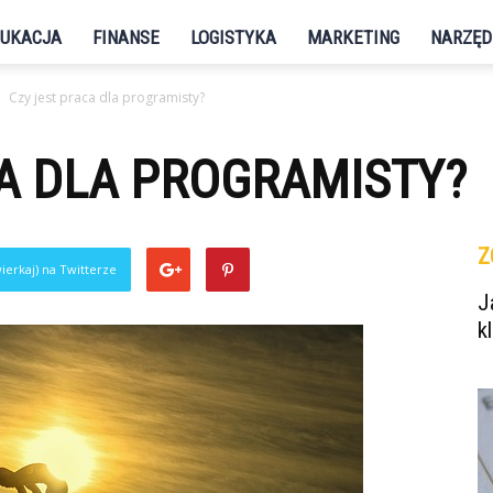
UKACJA
FINANSE
LOGISTYKA
MARKETING
NARZĘD
Czy jest praca dla programisty?
A DLA PROGRAMISTY?
Z
ierkaj) na Twitterze
J
k