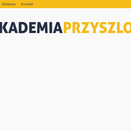
Reklama
Kontakt
eAkademiaPrzyszlosci.pl