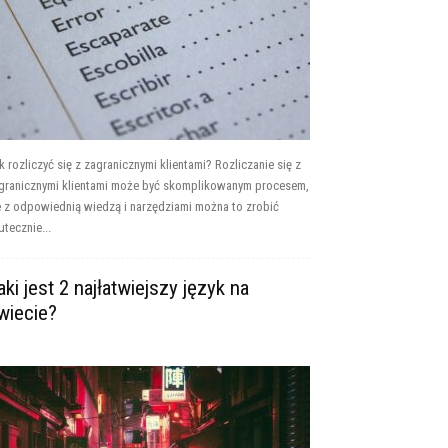
k rozliczyć się z zagranicznymi klientami? Rozliczanie się z
granicznymi klientami może być skomplikowanym procesem,
e z odpowiednią wiedzą i narzędziami można to zrobić
utecznie...
aki jest 2 najłatwiejszy język na
wiecie?