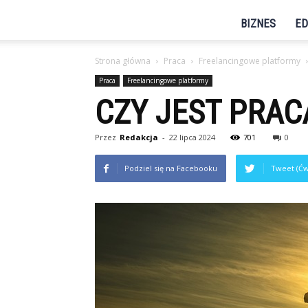
BIZNES
ED
Strona główna
Praca
Freelancingowe platformy
Praca
Freelancingowe platformy
CZY JEST PRAC
Przez
Redakcja
-
22 lipca 2024
701
0
Podziel się na Facebooku
Tweet (Ćw