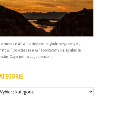
 oznacza e A? W dzisiejszym artykule przyjrzymy się
matowi "Co oznacza e A?" i postaramy się zgłębić tę
estię. Czym jest to zagadnienie i...
ATEGORIE
tegorie