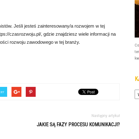
mistów. Jeśli jesteś zainteresowany/a rozwojem w tej
s://czasrozwoju.pl/, gdzie znajdziesz wiele informacji na
wości rozwoju zawodowego w tej branży.
Co
te
kw
K
Ka
ter
Następny artykuł
JAKIE SĄ FAZY PROCESU KOMUNIKACJI?