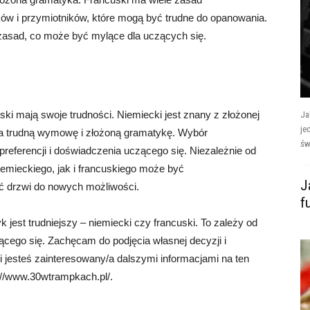
ów i przymiotników, które mogą być trudne do opanowania.
 zasad, co może być mylące dla uczących się.
ki mają swoje trudności. Niemiecki jest znany z złożonej
Ja
je
a trudną wymowę i złożoną gramatykę. Wybór
św
preferencji i doświadczenia uczącego się. Niezależnie od
iemieckiego, jak i francuskiego może być
J
ć drzwi do nowych możliwości.
f
k jest trudniejszy – niemiecki czy francuski. To zależy od
ącego się. Zachęcam do podjęcia własnej decyzji i
i jesteś zainteresowany/a dalszymi informacjami na ten
://www.30wtrampkach.pl/.