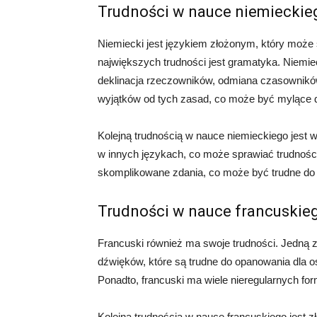
Trudności w nauce niemieckie
Niemiecki jest językiem złożonym, który może
największych trudności jest gramatyka. Niemi
deklinacja rzeczowników, odmiana czasowników
wyjątków od tych zasad, co może być mylące d
Kolejną trudnością w nauce niemieckiego jest
w innych językach, co może sprawiać trudności
skomplikowane zdania, co może być trudne do 
Trudności w nauce francuskie
Francuski również ma swoje trudności. Jedną 
dźwięków, które są trudne do opanowania dla o
Ponadto, francuski ma wiele nieregularnych f
Kolejną trudnością w nauce francuskiego jest 