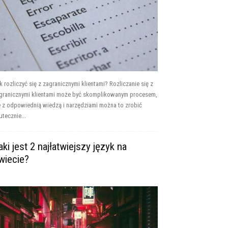
k rozliczyć się z zagranicznymi klientami? Rozliczanie się z
granicznymi klientami może być skomplikowanym procesem,
e z odpowiednią wiedzą i narzędziami można to zrobić
utecznie...
aki jest 2 najłatwiejszy język na
wiecie?