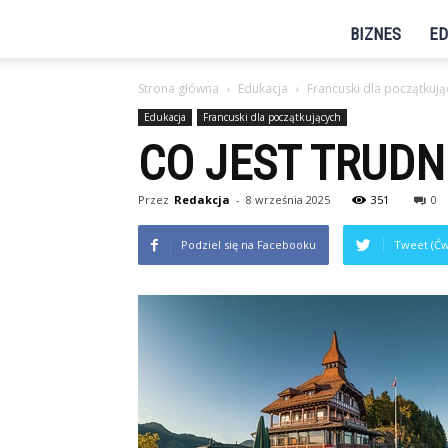
BIZNES
ED
Strona główna
Edukacja
Francuski dla początkują
Edukacja
Francuski dla początkujących
CO JEST TRUDN
Przez
Redakcja
-
8 września 2025
351
0
Podziel się na Facebooku
Tweet (Ćw