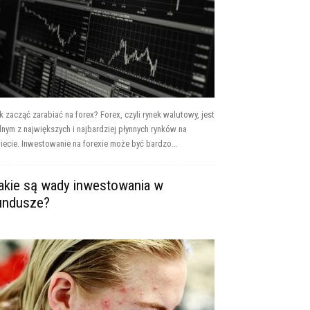
k zacząć zarabiać na forex? Forex, czyli rynek walutowy, jest
dnym z największych i najbardziej płynnych rynków na
iecie. Inwestowanie na forexie może być bardzo...
akie są wady inwestowania w
undusze?