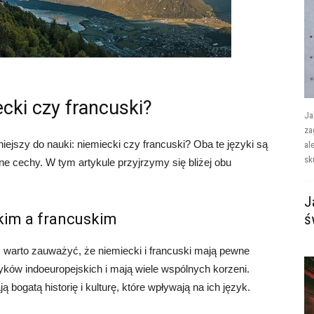
ecki czy francuski?
Ja
za
dniejszy do nauki: niemiecki czy francuski? Oba te języki są
al
sk
ne cechy. W tym artykule przyjrzymy się bliżej obu
J
kim a francuskim
ś
 warto zauważyć, że niemiecki i francuski mają pewne
yków indoeuropejskich i mają wiele wspólnych korzeni.
ą bogatą historię i kulturę, które wpływają na ich język.