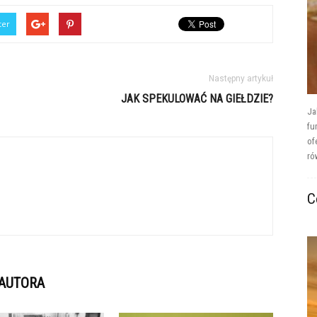
ter
Następny artykuł
JAK SPEKULOWAĆ NA GIEŁDZIE?
Ja
fu
of
ró
C
 AUTORA