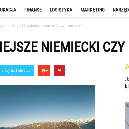
UKACJA
FINANSE
LOGISTYKA
MARKETING
NARZĘD
cych
Co jest trudniejsze niemiecki czy francuski?
IEJSZE NIEMIECKI CZY
Z
ierkaj) na Twitterze
J
k