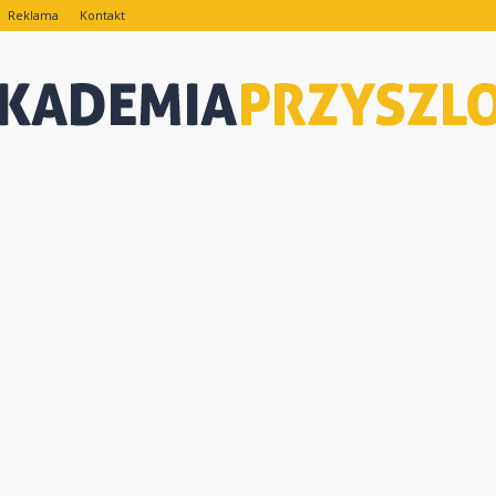
Reklama
Kontakt
eAkademiaPrzyszlosci.pl