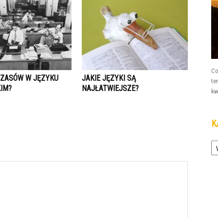
Co
 CZASÓW W JĘZYKU
JAKIE JĘZYKI SĄ
te
IM?
NAJŁATWIEJSZE?
kw
K
Ka