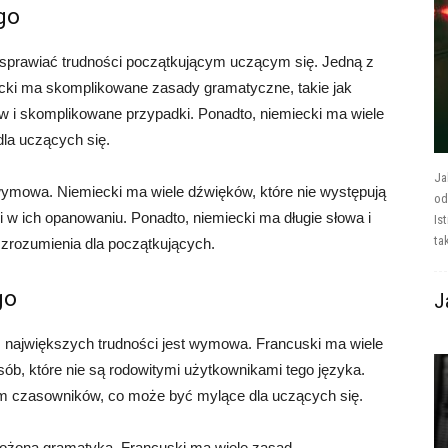
go
 sprawiać trudności początkującym uczącym się. Jedną z
ecki ma skomplikowane zasady gramatyczne, takie jak
 i skomplikowane przypadki. Ponadto, niemiecki ma wiele
la uczących się.
Ja
 wymowa. Niemiecki ma wiele dźwięków, które nie występują
od
 w ich opanowaniu. Ponadto, niemiecki ma długie słowa i
Is
tak
zrozumienia dla początkujących.
go
J
z największych trudności jest wymowa. Francuski ma wiele
sób, które nie są rodowitymi użytkownikami tego języka.
orm czasowników, co może być mylące dla uczących się.
złożona gramatyka. Francuski ma wiele zasad