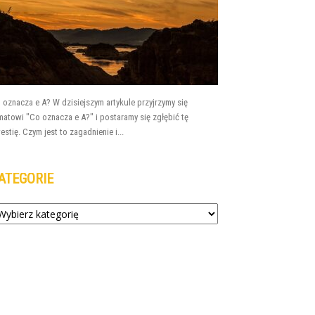
 oznacza e A? W dzisiejszym artykule przyjrzymy się
matowi "Co oznacza e A?" i postaramy się zgłębić tę
estię. Czym jest to zagadnienie i...
ATEGORIE
tegorie