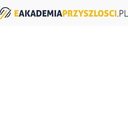
eAkademiaPrzyszlosci.pl