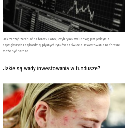
Jak zacząć zarabiać na forex? Forex, czyli rynek walutowy, jest jednym z
największych i najbardziej płynnych rynków na świecie. Inwestowanie na forexie
może być bardzo...
Jakie są wady inwestowania w fundusze?