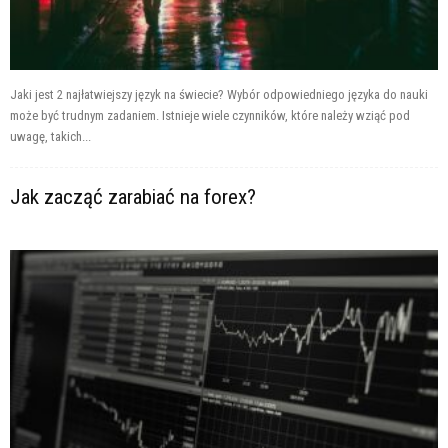
Jaki jest 2 najłatwiejszy język na świecie? Wybór odpowiedniego języka do nauki
może być trudnym zadaniem. Istnieje wiele czynników, które należy wziąć pod
uwagę, takich...
Jak zacząć zarabiać na forex?