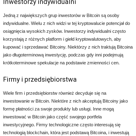
Inwestorzy indywidualni
Jedną z największych grup inwestorów w Bitcoin są osoby
indywidualne. Wielu z nich widzi w tej kryptowalucie potencjał do
osiągnięcia wysokich zysków. Inwestorzy indywidualni często
korzystają z różnych platform i giełd kryptowalutowych, aby
kupować i sprzedawać Bitcoiny. Niektórzy z nich traktują Bitcoina
jako długoterminową inwestycję, podczas gdy inni podejmują
krótkoterminowe spekulacje na podstawie zmienności cen.
Firmy i przedsiębiorstwa
Wiele firm i przedsiębiorstw również decyduje się na
inwestowanie w Bitcoin. Niektóre z nich akceptują Bitcoiny jako
formę płatności za swoje produkty lub usługi. Inne mogą
inwestować w Bitcoin jako część swojego portfela
inwestycyjnego. Firmy technologiczne często interesują się
technologią blockchain, która jest podstawą Bitcoina, i inwestują