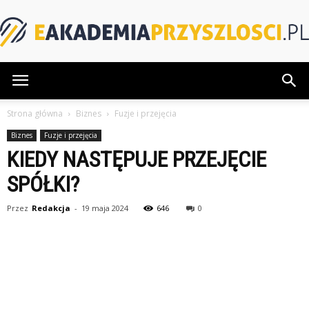
eAkademiaPrzyszlosci.pl
Strona główna
Biznes
Fuzje i przejęcia
Biznes
Fuzje i przejęcia
KIEDY NASTĘPUJE PRZEJĘCIE
SPÓŁKI?
Przez
Redakcja
-
19 maja 2024
646
0