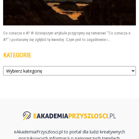
Co oznacza e A? W dzisiejszym artykule przyjrzymy się tematowi "Co oznacza e
A?" i postaramy się zgłębić tę kwestię. Czym jest to zagadnienie i...
KATEGORIE
Kategorie
eAkademiaPrzyszlosci.pl to portal dla ludzi kreatywnych
poszukujących informacji o najnowszych trendach.