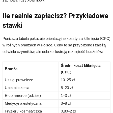
zachowań użytkowników.
Ile realnie zapłacisz? Przykładowe
stawki
Poniższa tabela pokazuje orientacyjne koszty za kliknięcie (CPC)
w różnych branżach w Polsce. Ceny te są przybliżone i zależą
od wielu czynników, ale dobrze ilustrują rozpiętość budżetów:
Średni koszt kliknięcia
Branża
(CPC)
Usługi prawnicze
10–25 zł
Ubezpieczenia
8–20 zł
E-commerce (odzież)
1–3 zł
Medycyna estetyczna
3–8 zł
Fryzjer / kosmetyczka
0,80–2 zł