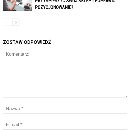
PRZYSPIESZYĆ SWÓJ SKLEP I POPRAWIĆ
POZYCJONOWANIE?
ZOSTAW ODPOWIEDŹ