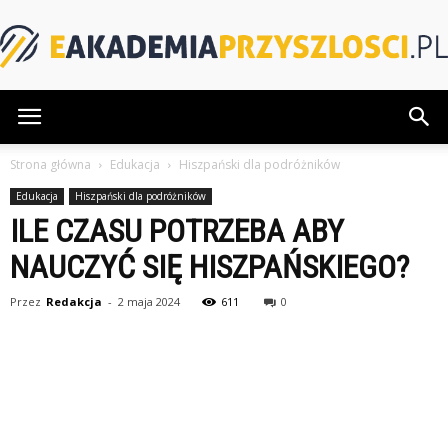
eAkademiaPrzyszlosci.pl
Strona główna
Edukacja
Hiszpański dla podróżników
Edukacja
Hiszpański dla podróżników
ILE CZASU POTRZEBA ABY
NAUCZYĆ SIĘ HISZPAŃSKIEGO?
Przez
Redakcja
-
2 maja 2024
611
0