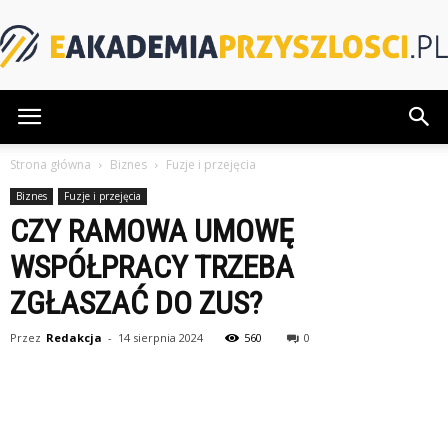
eAkademiaPrzyszlosci.pl
Strona główna
Biznes
Fuzje i przejęcia
Biznes
Fuzje i przejęcia
CZY RAMOWA UMOWĘ
WSPÓŁPRACY TRZEBA
ZGŁASZAĆ DO ZUS?
Przez
Redakcja
-
14 sierpnia 2024
560
0