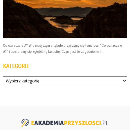
Co oznacza e A? W dzisiejszym artykule przyjrzymy się tematowi "Co oznacza e
A?" i postaramy się zgłębić tę kwestię. Czym jest to zagadnienie i...
KATEGORIE
Kategorie