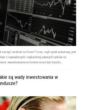
k zacząć zarabiać na forex? Forex, czyli rynek walutowy, jest
dnym z największych i najbardziej płynnych rynków na
iecie. Inwestowanie na forexie może być bardzo...
akie są wady inwestowania w
undusze?