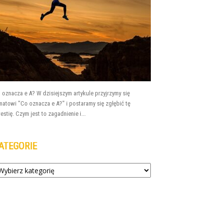
 oznacza e A? W dzisiejszym artykule przyjrzymy się
matowi "Co oznacza e A?" i postaramy się zgłębić tę
estię. Czym jest to zagadnienie i...
ATEGORIE
tegorie