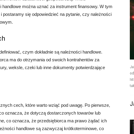
ci handlowe można uznać za instrument finansowy. W tym
u i postaramy się odpowiedzieć na pytanie, czy należności
sowym.
ch
zdefiniować, czym dokładnie są należności handlowe.
biorca ma do otrzymania od swoich kontrahentów za
Ja
tury, weksle, czeki lub inne dokumenty potwierdzające
od
Is
tak
J
cznych cech, które warto wziąć pod uwagę. Po pierwsze,
 co oznacza, że dotyczą dostarczonych towarów lub
e, co oznacza, że przedsiębiorca ma prawo żądać ich
ależności handlowe są zazwyczaj krótkoterminowe, co