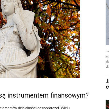
Ja
za
al
sk
J
ś
 są instrumentem finansowym?
lementów działalności gospodarczej. Wielu