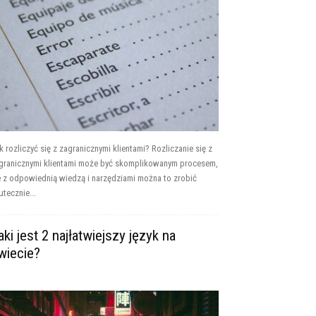
k rozliczyć się z zagranicznymi klientami? Rozliczanie się z
granicznymi klientami może być skomplikowanym procesem,
e z odpowiednią wiedzą i narzędziami można to zrobić
utecznie...
aki jest 2 najłatwiejszy język na
wiecie?