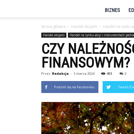
BIZNES
ED
Strona główna
Handel akcjami
Handel na rynku a
Handel akcjami
Handel na rynku akcji i instrumentach poch
CZY NALEŻNOŚ
FINANSOWYM?
Przez
Redakcja
-
5 marca 2024
493
0
Podziel się na Facebooku
Tweet (Ćw