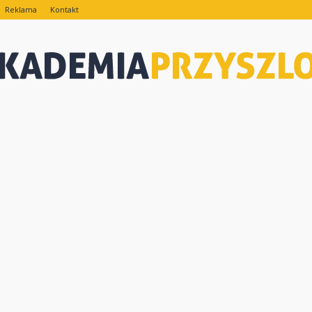
Reklama
Kontakt
eAkademiaPrzyszlosci.pl