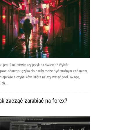
ki jest 2 najłatwiejszy język na świecie? Wybór
powiedniego języka do nauki może być trudnym zadaniem.
tnieje wiele czynników, które należy wziąć pod uwagę,
ich...
ak zacząć zarabiać na forex?