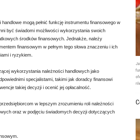
i handlowe mogą pełnić funkcję instrumentu finansowego w
nni być świadomi możliwości wykorzystania swoich
atkowych środków finansowych. Jednakże, należy
rumentem finansowym w pełnym tego słowa znaczeniu i ich
iami i ryzykiem.
Ja
fu
czącej wykorzystania należności handlowych jako
of
powiednimi specjalistami, takimi jak doradcy finansowi
ró
ncje takiej decyzji i ocenić jej opłacalność.
C
przedsiębiorcom w lepszym zrozumieniu roli należności
owych oraz w podjęciu świadomych decyzji dotyczących
nansowym.