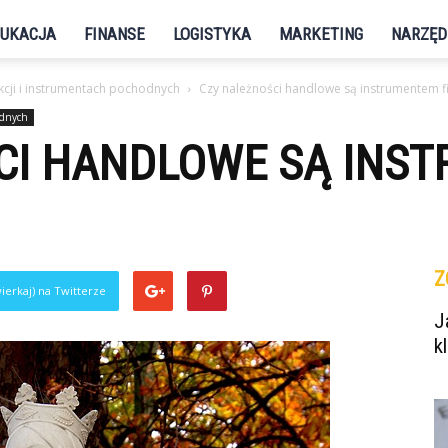
UKACJA
FINANSE
LOGISTYKA
MARKETING
NARZĘD
kcji i instrumentach pochodnych
Czy należności handlowe są instrumentem 
odnych
CI HANDLOWE SĄ INS
Z
ierkaj) na Twitterze
J
k