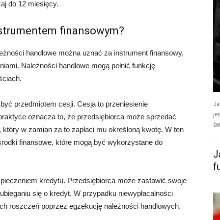
aj do 12 miesięcy.
nstrumentem finansowym?
leżności handlowe można uznać za instrument finansowy,
niami. Należności handlowe mogą pełnić funkcję
ściach.
yć przedmiotem cesji. Cesja to przeniesienie
Ja
je
 praktyce oznacza to, że przedsiębiorca może sprzedać
św
 który w zamian za to zapłaci mu określoną kwotę. W ten
rodki finansowe, które mogą być wykorzystane do
J
f
pieczeniem kredytu. Przedsiębiorca może zastawić swoje
ubieganiu się o kredyt. W przypadku niewypłacalności
ich roszczeń poprzez egzekucję należności handlowych.