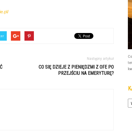
e.pl/
ter
Co
Następny artykuł
te
Ć
CO SIĘ DZIEJE Z PIENIĘDZMI Z OFE PO
kw
PRZEJŚCIU NA EMERYTURĘ?
K
Ka