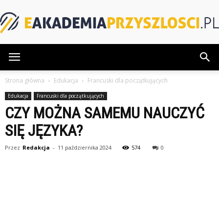
eAkademiaPrzyszlosci.pl
Strona główna
Edukacja
Francuski dla początkujących
Edukacja
Francuski dla początkujących
CZY MOŻNA SAMEMU NAUCZYĆ
SIĘ JĘZYKA?
Przez
Redakcja
-
11 października 2024
574
0