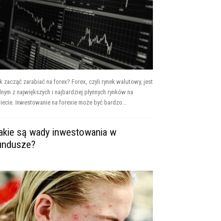
k zacząć zarabiać na forex? Forex, czyli rynek walutowy, jest
dnym z największych i najbardziej płynnych rynków na
iecie. Inwestowanie na forexie może być bardzo...
akie są wady inwestowania w
undusze?