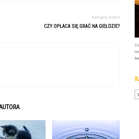
Następny artykuł
CZY OPŁACA SIĘ GRAĆ NA GIEŁDZIE?
Co
te
kw
K
Ka
 AUTORA