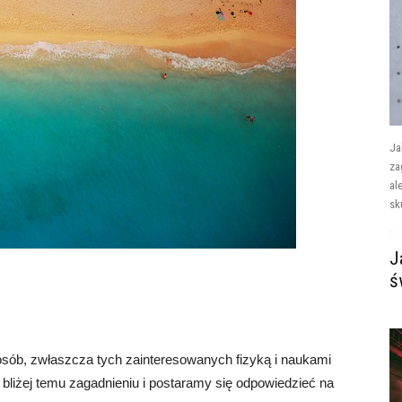
Ja
za
al
sk
J
ś
e osób, zwłaszcza tych zainteresowanych fizyką i naukami
 bliżej temu zagadnieniu i postaramy się odpowiedzieć na