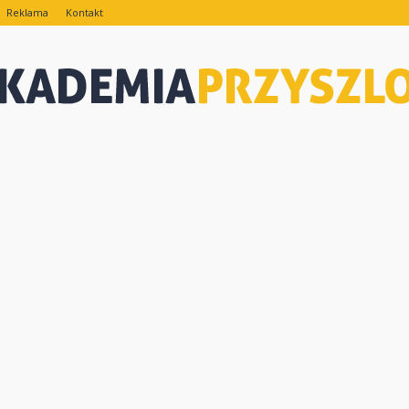
Reklama
Kontakt
eAkademiaPrzyszlosci.pl