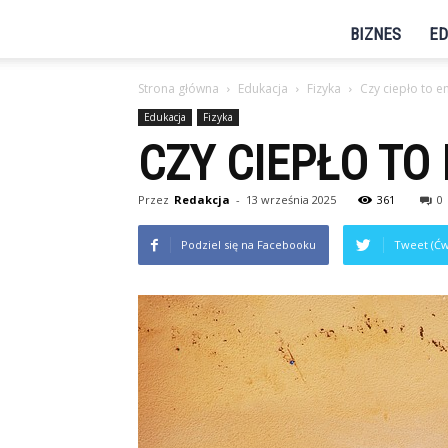
BIZNES
ED
Strona główna
Edukacja
Fizyka
Czy ciepło to e
Edukacja
Fizyka
CZY CIEPŁO TO
Przez
Redakcja
-
13 września 2025
361
0
Podziel się na Facebooku
Tweet (Ćw