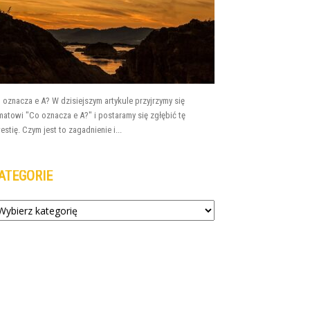
 oznacza e A? W dzisiejszym artykule przyjrzymy się
matowi "Co oznacza e A?" i postaramy się zgłębić tę
estię. Czym jest to zagadnienie i...
ATEGORIE
tegorie