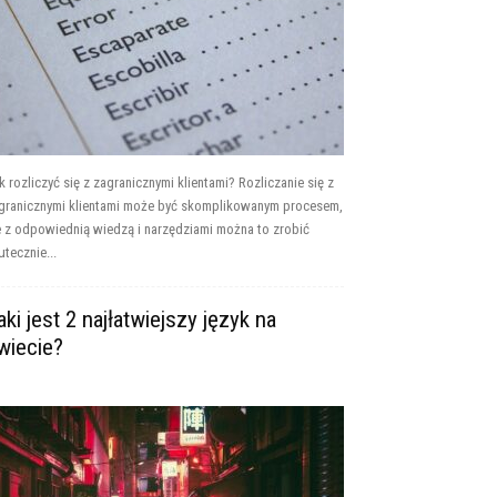
k rozliczyć się z zagranicznymi klientami? Rozliczanie się z
granicznymi klientami może być skomplikowanym procesem,
e z odpowiednią wiedzą i narzędziami można to zrobić
utecznie...
aki jest 2 najłatwiejszy język na
wiecie?