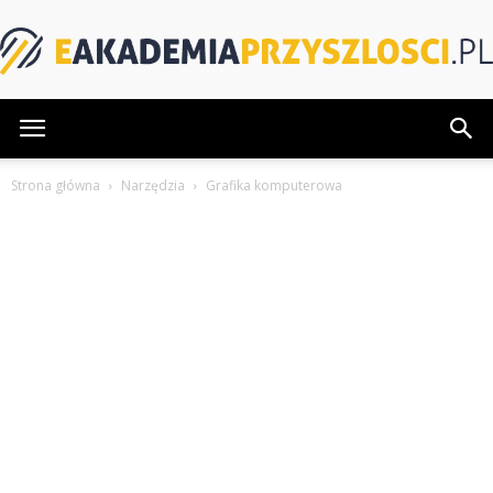
eAkademiaPrzyszlosci.pl
Strona główna
Narzędzia
Grafika komputerowa