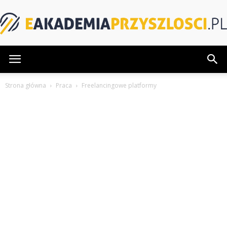
eAkademiaPrzyszlosci.pl
Strona główna
Praca
Freelancingowe platformy