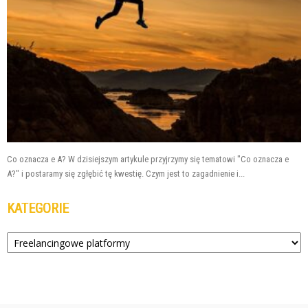
Co oznacza e A? W dzisiejszym artykule przyjrzymy się tematowi "Co oznacza e
A?" i postaramy się zgłębić tę kwestię. Czym jest to zagadnienie i...
KATEGORIE
Kategorie