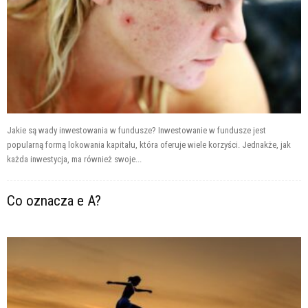
Jakie są wady inwestowania w fundusze? Inwestowanie w fundusze jest
popularną formą lokowania kapitału, która oferuje wiele korzyści. Jednakże, jak
każda inwestycja, ma również swoje...
Co oznacza e A?