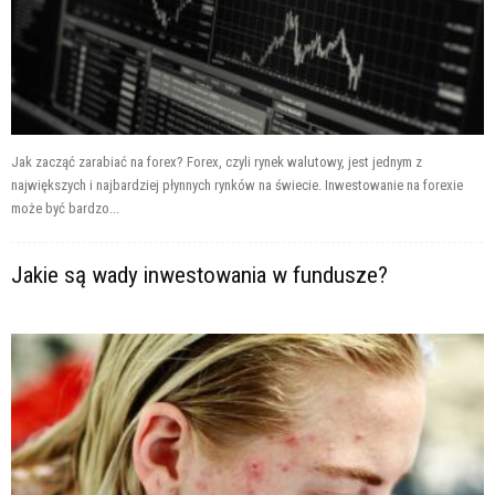
Jak zacząć zarabiać na forex? Forex, czyli rynek walutowy, jest jednym z
największych i najbardziej płynnych rynków na świecie. Inwestowanie na forexie
może być bardzo...
Jakie są wady inwestowania w fundusze?