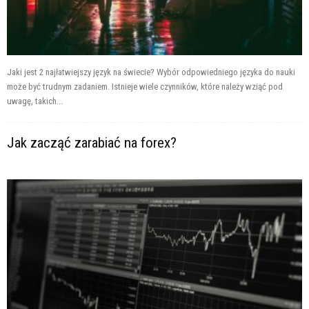
Jaki jest 2 najłatwiejszy język na świecie? Wybór odpowiedniego języka do nauki
może być trudnym zadaniem. Istnieje wiele czynników, które należy wziąć pod
uwagę, takich...
Jak zacząć zarabiać na forex?