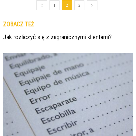
1
2
3
ZOBACZ TEŻ
Jak rozliczyć się z zagranicznymi klientami?