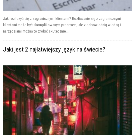
Jak rozliczyć się z zagranicznymi klientami? Rozliczanie się z zagranicznymi
klientami może być skomplikowanym procesem, ale z odpowiednią wiedzą i
narzędziami można to zrobić skutecznie...
Jaki jest 2 najłatwiejszy język na świecie?