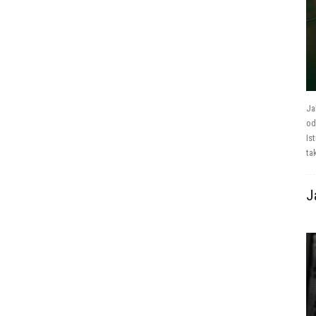
Ja
od
Is
tak
J