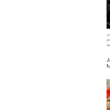
Ja
je
św
J
f