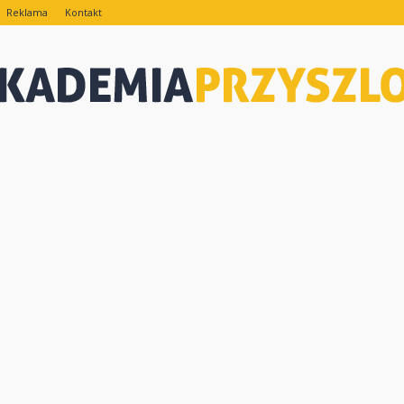
Reklama
Kontakt
eAkademiaPrzyszlosci.pl