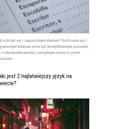
k rozliczyć się z zagranicznymi klientami? Rozliczanie się z
granicznymi klientami może być skomplikowanym procesem,
e z odpowiednią wiedzą i narzędziami można to zrobić
utecznie...
aki jest 2 najłatwiejszy język na
wiecie?