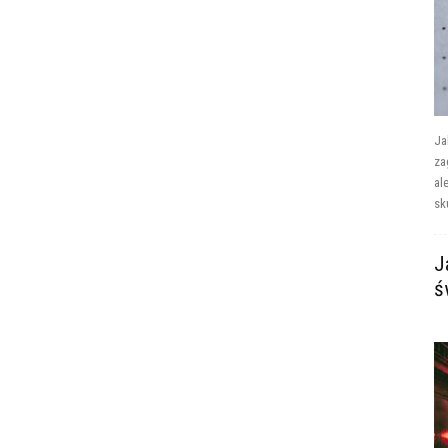
Ja
za
al
sk
J
ś