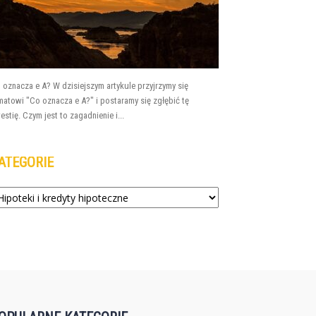
 oznacza e A? W dzisiejszym artykule przyjrzymy się
matowi "Co oznacza e A?" i postaramy się zgłębić tę
estię. Czym jest to zagadnienie i...
ATEGORIE
tegorie