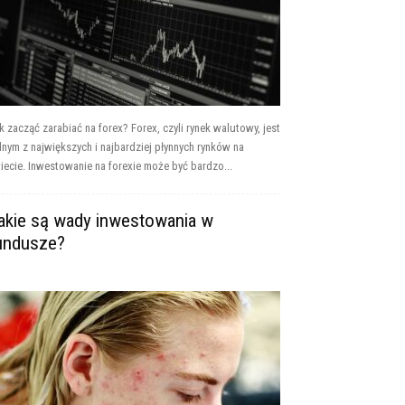
k zacząć zarabiać na forex? Forex, czyli rynek walutowy, jest
dnym z największych i najbardziej płynnych rynków na
iecie. Inwestowanie na forexie może być bardzo...
akie są wady inwestowania w
undusze?