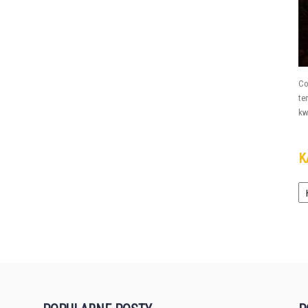
Co
te
kw
K
Ka