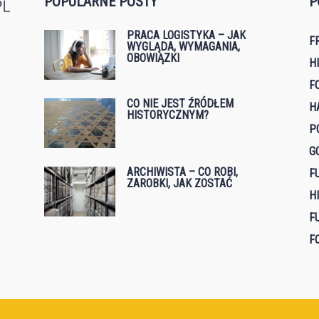
POPULARNE POSTY
P
PRACA LOGISTYKA – JAK
F
WYGLĄDA, WYMAGANIA,
OBOWIĄZKI
H
F
CO NIE JEST ŹRÓDŁEM
H
HISTORYCZNYM?
P
G
ARCHIWISTA – CO ROBI,
F
ZAROBKI, JAK ZOSTAĆ
H
F
F