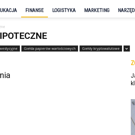
UKACJA
FINANSE
LOGISTYKA
MARKETING
NARZĘD
zne
HIPOTECZNE
westycyjne
Giełda papierów wartościowych
Giełdy kryptowalutowe
Z
nia
J
k