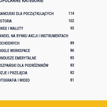
OPULARNE KATEGORIE
114
RANCUSKI DLA POCZĄTKUJĄCYCH
102
ISTORIA
95
OREX I WALUTY
ANDEL NA RYNKU AKCJI I INSTRUMENTACH
89
OCHODNYCH
86
OOGLE WORKSPACE
85
UNDUSZE EMERYTALNE
83
ISZPAŃSKI DLA PODRÓŻNIKÓW
82
UZJE I PRZEJĘCIA
81
OTOGRAFIA I WIDEO