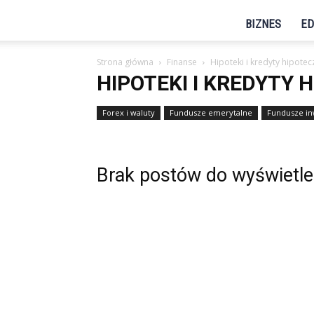
BIZNES
ED
Strona główna
Finanse
Hipoteki i kredyty hipotec
HIPOTEKI I KREDYTY 
Forex i waluty
Fundusze emerytalne
Fundusze in
Brak postów do wyświetle