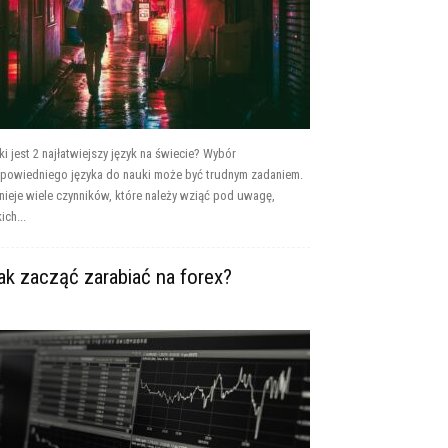
ki jest 2 najłatwiejszy język na świecie? Wybór
powiedniego języka do nauki może być trudnym zadaniem.
tnieje wiele czynników, które należy wziąć pod uwagę,
ich...
ak zacząć zarabiać na forex?