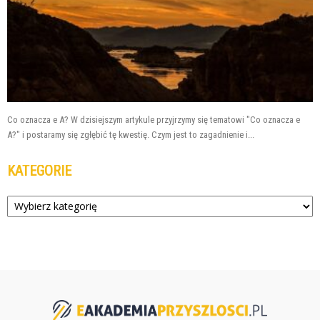
Co oznacza e A? W dzisiejszym artykule przyjrzymy się tematowi "Co oznacza e
A?" i postaramy się zgłębić tę kwestię. Czym jest to zagadnienie i...
KATEGORIE
Kategorie