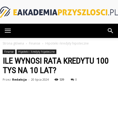
eAkademiaPrzyszlosci.pl
Strona główna
Finanse
Hipoteki i kredyty hipoteczne
Finanse
Hipoteki i kredyty hipoteczne
ILE WYNOSI RATA KREDYTU 100
TYS NA 10 LAT?
Przez
Redakcja
-
20 lipca 2024
539
0