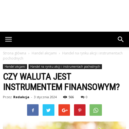
Strona główna
Handel akcjami
Handel na rynku akcji i instrumentach
pochodnych
Handel akcjami
Handel na rynku akcji i instrumentach pochodnych
CZY WALUTA JEST
INSTRUMENTEM FINANSOWYM?
Przez
Redakcja
-
3 stycznia 2024
566
0