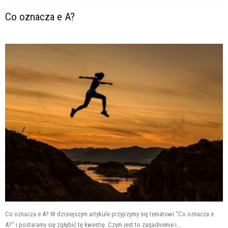
Co oznacza e A?
Co oznacza e A? W dzisiejszym artykule przyjrzymy się tematowi "Co oznacza e
A?" i postaramy się zgłębić tę kwestię. Czym jest to zagadnienie i...